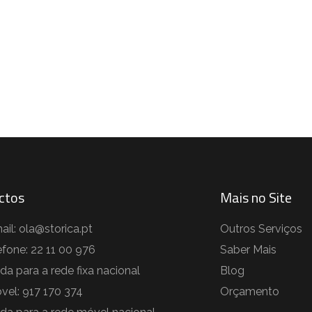
ctos
Mais no Site
ail: ola@storica.pt
Outros Serviços
efone: 22 11 00 976
Saber Mais
a para a rede fixa nacional
Blog
vel: 917 170 374
Orçamento