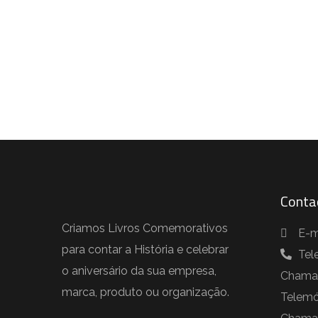
Conta
Criamos Livros Comemorativos
E-m
para contar a História e celebrar
Tel
o aniversário da sua empresa,
Chamad
marca, produto ou organização.
Telemó