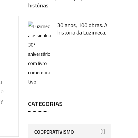
histórias
30 anos, 100 obras. A
história da Luzimeca.
u
 e
py
CATEGORIAS
COOPERATIVISMO
[1]